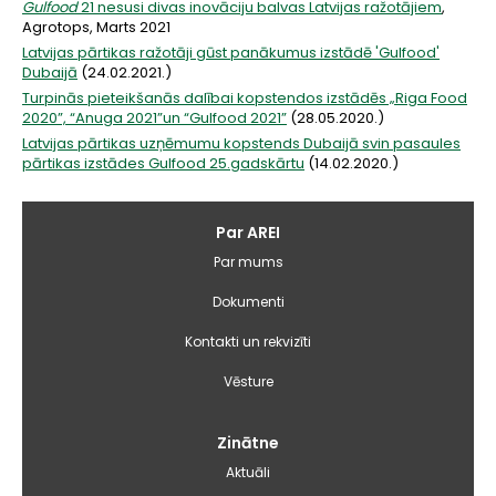
Gulfood
21 nesusi divas inovāciju balvas Latvijas ražotājiem
,
Agrotops, Marts 2021
Latvijas pārtikas ražotāji gūst panākumus izstādē 'Gulfood'
Dubaijā
(24.02.2021.)
Turpinās pieteikšanās dalībai kopstendos izstādēs „Riga Food
2020”, “Anuga 2021”un “Gulfood 2021”
(28.05.2020.)
Latvijas pārtikas uzņēmumu kopstends Dubaijā svin pasaules
pārtikas izstādes Gulfood 25.gadskārtu
(14.02.2020.)
Galvenā
Par AREI
izvēlne
Par mums
Dokumenti
Kontakti un rekvizīti
Vēsture
Zinātne
Aktuāli