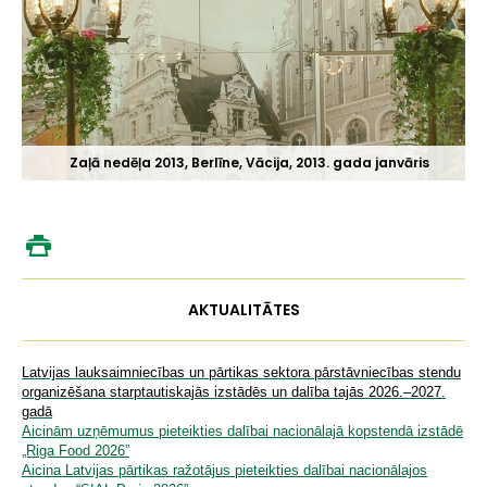
Zaļā nedēļa 2013, Berlīne, Vācija, 2013. gada janvāris
AKTUALITĀTES
Latvijas lauksaimniecības un pārtikas sektora pārstāvniecības stendu
organizēšana starptautiskajās izstādēs un dalība tajās 2026.–2027.
gadā
Aicinām uzņēmumus pieteikties dalībai nacionālajā kopstendā izstādē
„Riga Food 2026”
Aicina Latvijas pārtikas ražotājus pieteikties dalībai nacionālajos