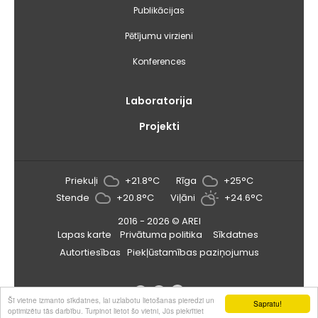
Publikācijas
Pētījumu virzieni
Konferences
Laboratorija
Projekti
Priekuļi
+21.8°C
Rīga
+25°C
Stende
+20.8°C
Viļāni
+24.6°C
2016 - 2026 © AREI
Lapas karte
Privātuma politika
Sīkdatnes
Autortiesības
Piekļūstamības paziņojumus
Šī vietne izmanto sīkdatnes, lai uzlabotu lietošanas pieredzi un
Sapratu!
optimizētu tās darbību. Turpinot lietot šo vietni, Jūs piekrītiet