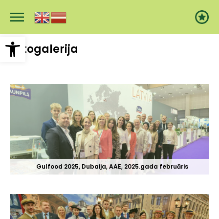
Pārlekt
uz
galveno
saturu
Open toolbar
Fotogalerija
Gulfood 2025, Dubaija, AAE, 2025.gada februāris