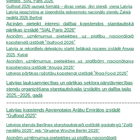
stendos “SIAL Paris 2026”
Gulfood 2026 jaunajā formātā – divas vietas, divi stendi, viena Latvija
Latvija iepazīstina ar jūgendstila iedvesmoto nacionālo stendu Zaļajā
nedēļā 2026 Berlīnē
Aicinām pieteikt interesi dalībai kopstendos starptautiskā
pārtikas izstādē “SIAL Paris 2026”
Aicinām uzņēmumus pieteikties uz platību nacionālajā
kopstendā izstādē "Gulfood 2026"
Latvija ar rekordlielu delegāciju startē lielākajā nozares izstādē Anuga
2025, Ķelnē
Aicinām uzņēmumus pieteikties uz platībām nacionālajos
kopstendos izstādē “Anuga 2025”
Latvijas pārtikas ražotāju kopstendi izstādē "Riga Food 2025"
Latvijas lauksaimniecības un pārtikas sektora pārstāvniecības
stendu organizēšana starptautiskajās izstādēs un dalība tajās
2025.–2026. gadā
_______________________________________________
Latvijas kopstends Apvienotajos Arābu Emirātos izstādē
“Gulfood 2025”
Latvijas stends Berlīnes starptautiskajā izstādē gadatirgū “Zaļā
nedēļa 2025” jeb “Gruene Woche Berlin 2025”
Aicinām uzņēmumus pieteikties uz platību nacionālajā