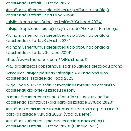
kopstendā izstādē „Gulfood 2025”
Aicinām uzņēmumus pieteikties uz platību nacionālajā
kopstendā izstādē „Riga Food 2024”
Latvijas kopstends Dubaijas izstādē “Gulfood 2024”
Latvijas kopstends bioloģiskajā izstādē “BioFach” Nirnbergā
Aicinām uzņēmumus pieteikties uz platību nacionālajā
kopstendā izstādē „BioFach 2024”
Aicinām uzņēmumus pieteikties uz platību nacionālajā
kopstendā izstādē „Gulfood 2024”
https://www.facebook.com/AREIizstades
AREI organizētos kopstendus izgaršo Latvijas dietologu grandi
Sastopiet Latvijas pārtikas ražotājus AREI nacionālajos
kopstendos izstādē Riga Food 2023
“Riga Food 2022” aizsāk Zemkopības ministrijas atbalstīto
kopstendu dalībnieku izstāžu sezonu
Pagarinām intereses pieteikšanu līdz 01.09.2022 dalībai
kopstendā starptautiskajā pārtikas izstādē „Anuga 2023”
Aicinām pieteikt interesi dalībai kopstendos starptautiskajā
pārtikas izstādē
“Anuga 2023” (Vācija, Ķelne)
Aicinām uzņēmumus pieteikties dalībai nacionālajā
kopstendā izstādē „Gulfood 2023” (Dubaija, AAE)