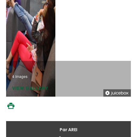
4 Images
VIEW GALLERY
Galvenā
Par AREI
izvēlne