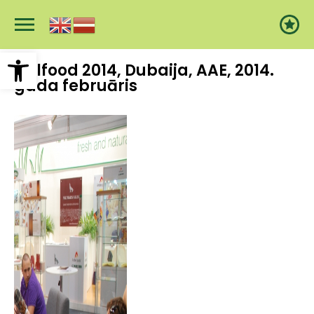
Pārlekt
uz
galveno
saturu
Open toolbar
Gulfood 2014, Dubaija, AAE, 2014.
gada februāris