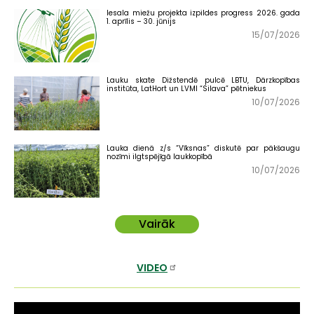
Iesala miežu projekta izpildes progress 2026. gada
1. aprīlis – 30. jūnijs
15/07/2026
Lauku skate Dižstendē pulcē LBTU, Dārzkopības
institūta, LatHort un LVMI “Silava” pētniekus
10/07/2026
Lauka dienā z/s “Vīksnas” diskutē par pākšaugu
nozīmi ilgtspējīgā laukkopībā
10/07/2026
Vairāk
VIDEO