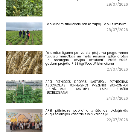
29/07/2026
Papildinām zināšanas par kartupeļu lapu slimībām.
28/07/2026
Parakstīts līgums par valsts pētījumu programmas
“Lauksaimniecības un meža resursu izpēte drošas
un noturīgas Latvijas attīstībai” 2026.–2028.
gadam projekta RISE AgriFoodLV īstenošanu
27/07/2026
AREI PĒTNIECES EIROPAS KARTUPEĻU PĒTNIECĪBAS
ASOCIĀCIJAS KONFERENCĒ PREZENTĒ BIOFROMPOT
RISINĀJUMUS KARTUPEĻU LAPU SLIMĪBU
IEROBEŽOŠANAI
24/07/2026
AREI pētnieces papildina zināšanas bioloģiskās
augu selekcijas vasaras skolā Valensijā
22/07/2026