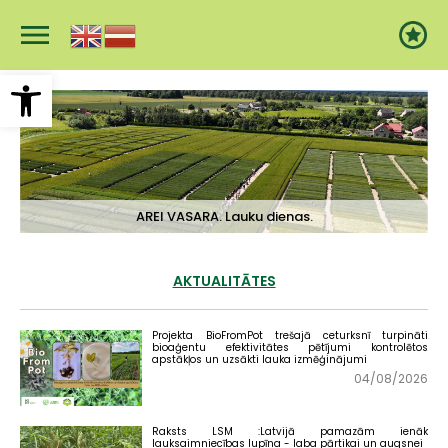
Pārlekt
uz
galveno
saturu
Open toolbar
AREI VASARA. Lauku dienas.
AKTUALITĀTES
Projekta BioFromPot trešajā ceturksnī turpināti
bioaģentu efektivitātes pētījumi kontrolētos
apstākļos un uzsākti lauka izmēģinājumi
04/08/2026
Raksts LSM :Latvijā pamazām ienāk
lauksaimniecības lupīna - laba pārtikai un augsnei