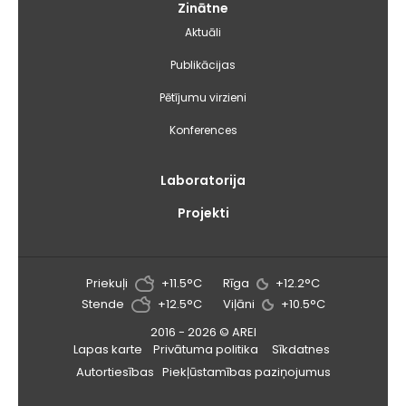
Zinātne
Aktuāli
Publikācijas
Pētījumu virzieni
Konferences
Laboratorija
Projekti
Priekuļi
+11.5°C
Rīga
+12.2°C
Stende
+12.5°C
Viļāni
+10.5°C
2016 - 2026 © AREI
Lapas karte
Privātuma politika
Sīkdatnes
Autortiesības
Piekļūstamības paziņojumus