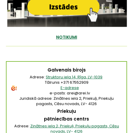
NOTIKUMI
Galvenais birojs
Adrese:
Struktoru iela 14, Rīga, LV-1039
Tālrunis +371 67552909
E-adrese
e-pasts: arei@arei.lv
Juridiskā adrese: Zinātnes iela 2, Priekuļi, Priekuļu
pagasts, Cēsu novads, LV- 4126
Priekuļu
pētniecības centrs
Adrese:
Zinātnes iela 2, Priekuļi,
Priekuļu
pagasts, Cēsu
novads, LV- 4126