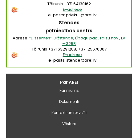
Tālrunis +371 64130162
E-adrese
e-pasts: priekuli@arei.lv
Stendes
pētniecības centrs
Adrese:
“Dižzemes”, Dižstende, Lībagu pag.,Talsu nov., LV
– 3258
Tālrunis +371 63291288, +371 25670307
E-adrese
e-pasts: stende@arei.lv
Galvenā
Par AREI
izvēlne
Par mums
Dokumenti
Kontakti un rekvizīti
Vēsture