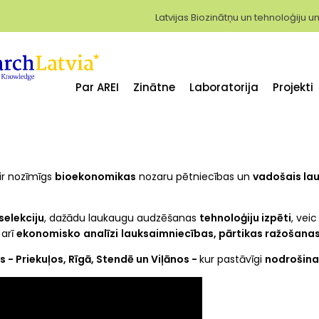
Latvijas Biozinātņu un tehnoloģiju un
Par AREI
Zinātne
Laboratorija
Projekti
ir nozīmīgs
bioekonomikas
nozaru pētniecības un
vadošais lau
selekciju
, dažādu laukaugu audzēšanas
tehnoloģiju izpēti
, vei
 arī
ekonomisko
analīzi
lauksaimniecības, pārtikas ražošana
s - Priekuļos, Rīgā, Stendē un Viļānos -
kur pastāvīgi
nodrošina