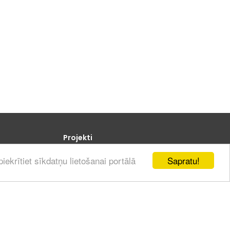
Projekti
Sapratu!
iekrītiet sīkdatņu lietošanai portālā