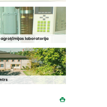
 agroķīmijas laboratorija
ntrs