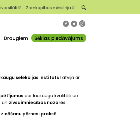
iversitāti
Zemkopības ministrija
Draugiem
Sēklas piedāvājums
kaugu selekcijas institūts
Latvijā ar
c
pētījumus
par laukaugu kvalitāti un
s
un
zivsaimniecības nozarēs
.
 zināšanu pārnesi praksē.