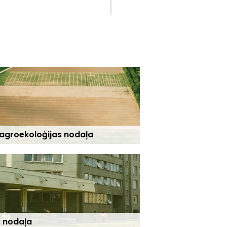
 agroekoloģijas nodaļa
ā nodaļa