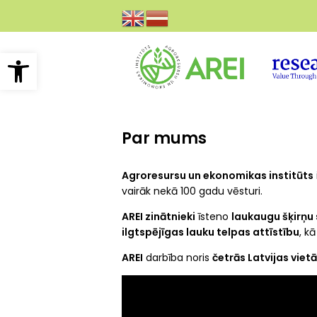
Pārlekt
uz
galveno
saturu
Open toolbar
Par mums
Agroresursu un ekonomikas institūts
vairāk nekā 100 gadu vēsturi.
AREI zinātnieki
īsteno
laukaugu šķirņu 
ilgtspējīgas lauku telpas attīstību
, kā
AREI
darbība noris
četrās Latvijas vietā