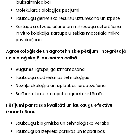
lauksaimniecībai
Molekulārās bioloģijas pētījumi
Laukaugu ģenētisko resursu uzturēšana un izpēte
Kartupeļu atveseļošana un mikroaugu uzturēšana
in vitro kolekcijā. Kartupeļu sēklas materiāla mikro
pavairošana
Agroekoloģiskie un agrotehniskie pētījumi integrētajā
un bioloģiskajā lauksaimniecībā
Augsnes ilgtspējīga izmantošana
Laukaugu audzēšanas tehnoloģijas
Nezāļu ekoloģija un izplatības ierobežošana
Barības elementu aprite agroekosistēmās
Pētījumi par ražas kvalitāti un laukaugu efektīvu
izmantošanu
Laukaugu bioķīmiskā un tehnoloģiskā vērtība
Laukaugi kā izejviela pārtikas un lopbarības