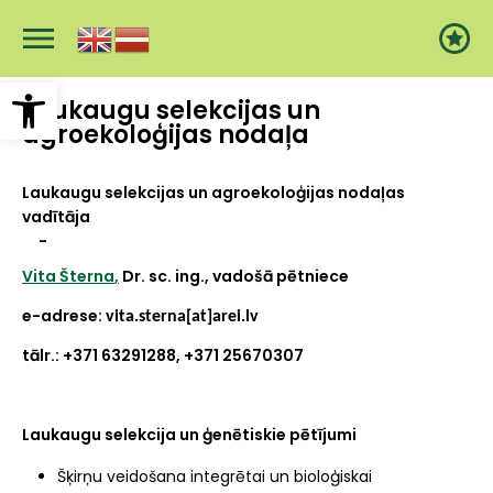
Pārlekt
uz
galveno
saturu
Open toolbar
Laukaugu selekcijas un
agroekoloģijas nodaļa
Laukaugu selekcijas un agroekoloģijas nodaļas
vadītāja
-
Vita Šterna
,
Dr. sc. ing., vadošā pētniece
e-adrese:
vita.sterna[at]arei.lv
tālr.: +371 63291288, +371 25670307
Laukaugu selekcija un ģenētiskie pētījumi
Šķirņu veidošana integrētai un bioloģiskai