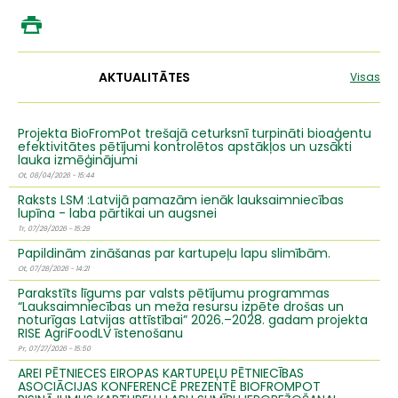
AKTUALITĀTES
Visas
Projekta BioFromPot trešajā ceturksnī turpināti bioaģentu
efektivitātes pētījumi kontrolētos apstākļos un uzsākti
lauka izmēģinājumi
Ot, 08/04/2026 - 15:44
Raksts LSM :Latvijā pamazām ienāk lauksaimniecības
lupīna - laba pārtikai un augsnei
Tr, 07/29/2026 - 15:29
Papildinām zināšanas par kartupeļu lapu slimībām.
Ot, 07/28/2026 - 14:21
Parakstīts līgums par valsts pētījumu programmas
“Lauksaimniecības un meža resursu izpēte drošas un
noturīgas Latvijas attīstībai” 2026.–2028. gadam projekta
RISE AgriFoodLV īstenošanu
Pr, 07/27/2026 - 15:50
AREI PĒTNIECES EIROPAS KARTUPEĻU PĒTNIECĪBAS
ASOCIĀCIJAS KONFERENCĒ PREZENTĒ BIOFROMPOT