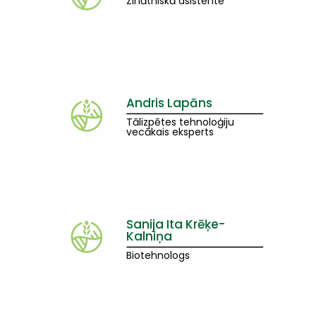
Zinātniskā asistente
Andris Lapāns
Tālizpētes tehnoloģiju
vecākais eksperts
Sanija Ita Krēķe-
Kalniņa
Biotehnologs