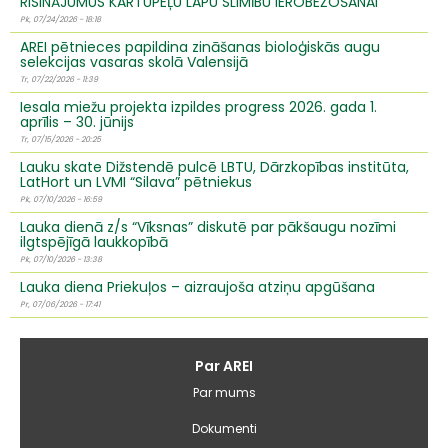
RISINĀJUMUS KARTUPEĻU LAPU SLIMĪBU IEROBEŽOŠANAI
Pk, 07/24/2026 - 18:18
AREI pētnieces papildina zināšanas bioloģiskās augu
selekcijas vasaras skolā Valensijā
Tr, 07/22/2026 - 11:39
Iesala miežu projekta izpildes progress 2026. gada 1.
aprīlis – 30. jūnijs
Tr, 07/15/2026 - 20:25
Lauku skate Dižstendē pulcē LBTU, Dārzkopības institūta,
LatHort un LVMI “Silava” pētniekus
Pk, 07/10/2026 - 16:59
Lauka dienā z/s “Vīksnas” diskutē par pākšaugu nozīmi
ilgtspējīgā laukkopībā
Pk, 07/10/2026 - 13:38
Lauka diena Priekuļos – aizraujoša atziņu apgūšana
Pr, 07/06/2026 - 17:41
Galvenā
Par AREI
izvēlne
Par mums
Dokumenti