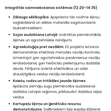
Integrētās saimniekošanas sistēmas (12:20–14:35)
Zālaugu sēklkopība
: Apspriesta tās nozīme šķirņu
saglabāšanā un sēklas materiāla sagatavošanā
lauksaimniekiem.
Sojas audzēšana Latvijā
: Izvērtētas piemērotākās
šķirnes un agrotehniskie risinājumi.
Agroekoloģija pret nezālēm
: ES projekta ietvaros
demonstrētas efektīvas metodes nezāļu kontrolei,
izmantojot gan agrotehniskos paņēmienus nezāļu
ierobežošanai, gan herbicīdu pielietojumu dažādās
devās. Pētījums izvērtē efektīvākos un videi
draudzīgākos veidus nezāļu ierobežošanā.
Kviešu, rudzu un tritikāles jaunās šķirnes
:
Aplūkota ziemāju sugu piemērotība audzēšanai
dažādos Latvijas reģionos, pārbaudot dažādus sējas
veidus.
Kartupeļu šķirņu un ģenētisko resursu
demonstrējums
: Dalībniekiem bija iespēja klātienē