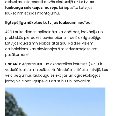
diskusijas. Interesenti devās ekskursijā uz
Latvijas
laukaugu selekcijas muzeju
, lai iepazītu Latvijas
lauksaimniecības mantojumu.
Ilgtspējīga nākotne Latvijas lauksaimniecībai
AREI Lauka dienas apliecināja, ka zinātnes, inovāciju un
praktiskās pieredzes apvienošana ir ceļš uz ilgtspējīgu
Latvijas lauksaimniecības attīstību. Paldies visiem
dalībniekiem, kas pievienojās šim iedvesmojošajam
pasākumam!
Par AREI
: Agroresursu un ekonomikas institūts (AREI) ir
vadošā lauksaimniecības zinātniskā institūcija Latvijā, kas
veic pētījumus laukaugu selekcijas un agroekoloģijas
jomā, veicinot ilgtspējīgu attīstību un inovācijas.