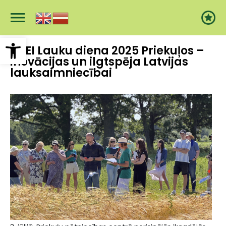
Pārlekt
uz
galveno
saturu
Open toolbar
AREI Lauku diena 2025 Priekuļos –
inovācijas un ilgtspēja Latvijas
lauksaimniecībai