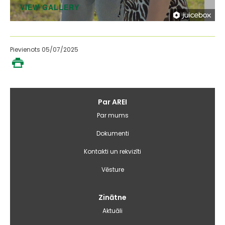
VIEW GALLERY
Pievienots 05/07/2025
Galvenā
Par AREI
izvēlne
Par mums
Dokumenti
Kontakti un rekvizīti
Vēsture
Zinātne
Aktuāli