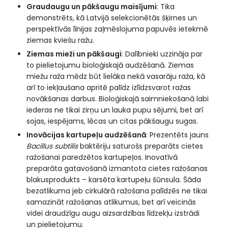
Graudaugu un pākšaugu maisījumi
: Tika
demonstrēts, kā Latvijā selekcionētās šķirnes un
perspektīvās līnijas zaļmēslojuma papuvēs ietekmē
ziemas kviešu ražu.
Ziemas mieži un pākšaugi
: Dalībnieki uzzināja par
to pielietojumu bioloģiskajā audzēšanā. Ziemas
miežu raža mēdz būt lielāka nekā vasarāju raža, kā
arī to iekļaušana apritē palīdz izlīdzsvarot ražas
novākšanas darbus. Bioloģiskajā saimniekošanā labi
iederas ne tikai zirņu un lauka pupu sējumi, bet arī
sojas, iespējams, lēcas un citas pākšaugu sugas.
Inovācijas kartupeļu audzēšanā
: Prezentēts jauns
Bacillus subtilis
baktēriju saturošs preparāts cietes
ražošanai paredzētos kartupeļos. Inovatīvā
preparāta gatavošanā izmantota cietes ražošanas
blakusprodukts – karsēta kartupeļu šūnsula. Šāda
bezatlikuma jeb cirkulārā ražošana palīdzēs ne tikai
samazināt ražošanas atlikumus, bet arī veicinās
videi draudzīgu augu aizsardzības līdzekļu izstrādi
un pielietojumu.