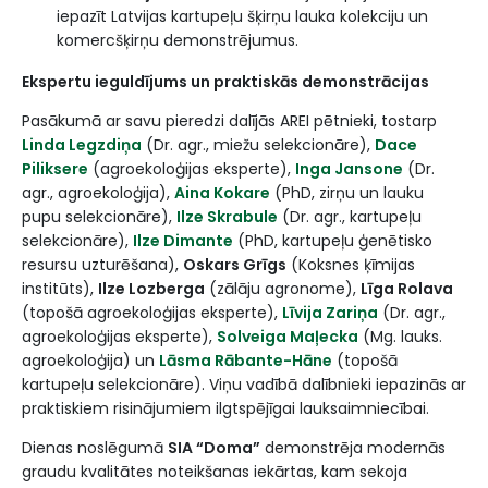
iepazīt Latvijas kartupeļu šķirņu lauka kolekciju un
komercšķirņu demonstrējumus.
Ekspertu ieguldījums un praktiskās demonstrācijas
Pasākumā ar savu pieredzi dalījās AREI pētnieki, tostarp
Linda Legzdiņa
(Dr. agr., miežu selekcionāre),
Dace
Piliksere
(agroekoloģijas eksperte),
Inga Jansone
(Dr.
agr., agroekoloģija),
Aina Kokare
(PhD, zirņu un lauku
pupu selekcionāre),
Ilze Skrabule
(Dr. agr., kartupeļu
selekcionāre),
Ilze Dimante
(PhD, kartupeļu ģenētisko
resursu uzturēšana),
Oskars Grīgs
(Koksnes ķīmijas
institūts),
Ilze Lozberga
(zālāju agronome),
Līga Rolava
(topošā agroekoloģijas eksperte),
Līvija Zariņa
(Dr. agr.,
agroekoloģijas eksperte),
Solveiga Maļecka
(Mg. lauks.
agroekoloģija) un
Lāsma Rābante-Hāne
(topošā
kartupeļu selekcionāre). Viņu vadībā dalībnieki iepazinās ar
praktiskiem risinājumiem ilgtspējīgai lauksaimniecībai.
Dienas noslēgumā
SIA “Doma”
demonstrēja modernās
graudu kvalitātes noteikšanas iekārtas, kam sekoja