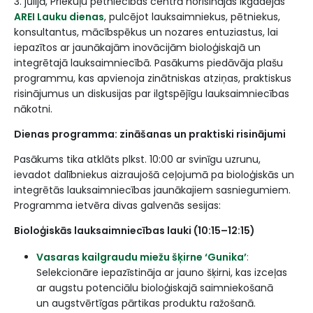
3. jūlijā,
Priekuļu
pētniecības centrā norisinājās ikgadējās
AREI Lauku dienas
, pulcējot lauksaimniekus, pētniekus,
konsultantus, mācībspēkus un nozares entuziastus, lai
iepazītos ar jaunākajām inovācijām bioloģiskajā un
integrētajā lauksaimniecībā. Pasākums piedāvāja plašu
programmu, kas apvienoja zinātniskas atziņas, praktiskus
risinājumus un diskusijas par ilgtspējīgu lauksaimniecības
nākotni.
Dienas programma: zināšanas un praktiski risinājumi
Pasākums tika atklāts plkst. 10:00 ar svinīgu uzrunu,
ievadot dalībniekus aizraujošā ceļojumā pa bioloģiskās un
integrētās lauksaimniecības jaunākajiem sasniegumiem.
Programma ietvēra divas galvenās sesijas:
Bioloģiskās lauksaimniecības lauki (10:15–12:15)
Vasaras kailgraudu miežu šķirne ‘Gunika’
:
Selekcionāre iepazīstināja ar jauno šķirni, kas izceļas
ar augstu potenciālu bioloģiskajā saimniekošanā
un augstvērtīgas pārtikas produktu ražošanā.