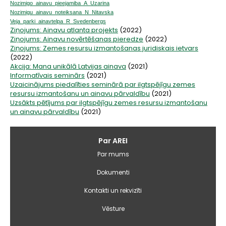
Nozimigo_ainavu_pieejamiba_A_Uzarina
Nozimigu_ainavu_noteiksana_N_Nitavska
Veja_parki_ainavtelpa_R_Svedenbergs
Ziņojums: Ainavu atlanta projekts
(2022)
Ziņojums: Ainavu novērtēšanas pieredze
(2022)
Ziņojums: Zemes resursu izmantošanas juridiskais ietvars
(2022)
Akcija: Mana unikālā Latvijas ainava
(2021)
Informatīvais seminārs
(2021)
Uzaicinājums piedalīties seminārā par ilgtspējīgu zemes
resursu izmantošanu un ainavu pārvaldību
(2021)
Uzsākts pētījums par ilgtspējīgu zemes resursu izmantošanu
un ainavu pārvaldību
(2021)
Galvenā
Par AREI
izvēlne
Par mums
Dokumenti
Kontakti un rekvizīti
Vēsture