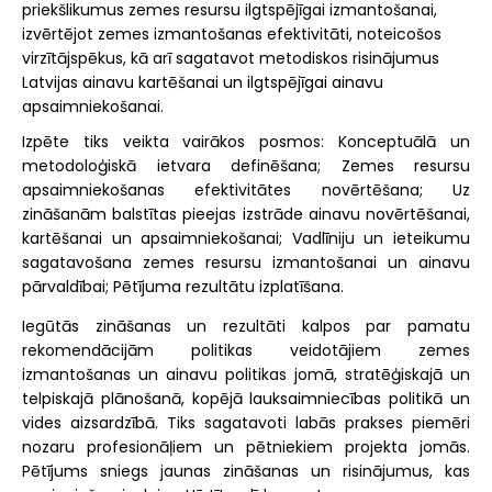
priekšlikumus zemes resursu ilgtspējīgai izmantošanai,
izvērtējot zemes izmantošanas efektivitāti, noteicošos
virzītājspēkus, kā arī sagatavot metodiskos risinājumus
Latvijas ainavu kartēšanai un ilgtspējīgai ainavu
apsaimniekošanai.
Izpēte tiks veikta vairākos posmos: Konceptuālā un
metodoloģiskā ietvara definēšana; Zemes resursu
apsaimniekošanas efektivitātes novērtēšana; Uz
zināšanām balstītas pieejas izstrāde ainavu novērtēšanai,
kartēšanai un apsaimniekošanai; Vadlīniju un ieteikumu
sagatavošana zemes resursu izmantošanai un ainavu
pārvaldībai; Pētījuma rezultātu izplatīšana.
Iegūtās zināšanas un rezultāti kalpos par pamatu
rekomendācijām politikas veidotājiem zemes
izmantošanas un ainavu politikas jomā, stratēģiskajā un
telpiskajā plānošanā, kopējā lauksaimniecības politikā un
vides aizsardzībā. Tiks sagatavoti labās prakses piemēri
nozaru profesionāļiem un pētniekiem projekta jomās.
Pētījums sniegs jaunas zināšanas un risinājumus, kas