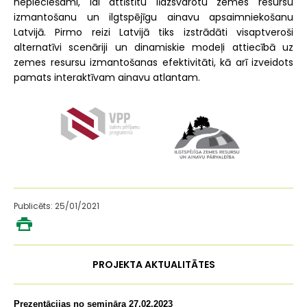
nepieciešami, lai attīstītu līdzsvarotu zemes resursu
izmantošanu un ilgtspējīgu ainavu apsaimniekošanu
Latvijā. Pirmo reizi Latvijā tiks izstrādāti visaptveroši
alternatīvi scenāriji un dinamiskie modeļi attiecībā uz
zemes resursu izmantošanas efektivitāti, kā arī izveidots
pamats interaktīvam ainavu atlantam.
Publicēts: 25/01/2021
PROJEKTA AKTUALITĀTES
Prezentācijas no semināra 27.02.2023