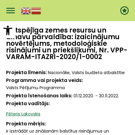
Pārlekt
uz
galveno
saturu
Open toolbar
Ilgtspējīga zemes resursu un
ainavu pārvaldība: izaicinājumu
novērtējums, metodoloģiskie
risinājumi un priekšlikumi, Nr. VPP-
VARAM-ITAZRI-2020/1-0002
Projekta līmenis
Nacionālie, Valsts budžeta atbalstītie
Programma vai projekta veids
Valsts Pētījumu Programma
Projekta īstenošanas laiks
01.12.2020. - 30.11.2022.
Projekta vadītājs
Pēteris Lakovskis
Projekta mērķis
ir izstrādāt uz zināšanām balstītus risinājumus un