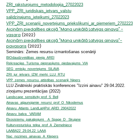
ZRI_raksturojums_metodologija_27022023
VPP_ZRI_juridiskais_ietvars_valstu
salidzinajums_ieteikumi_27022023
VPP_ZRI_scenariji_novertejums_priekslikumi_ar_piemeriem_2702223
Aicinām piedalīties akcijā "Mana unikālā Latvijas ainava" -
vasara
(2022)
Aicinām piedalīties akcijā "Mana unikālā Latvijas ainava"-
pavasaris
(2022)
Seminārs: Zemes resursu izmantošanas scenāriji
BIOdaudzveidibas_pieeja_AREI
Rekreacijas_Turisma_pieprasijums_piedavajums_VIA
SEG_emisiju_novertejums_SILAVA
ZRI_jur_ietvars_IZM_merki_LLU_RTU
VPP_zemes_resursu_attistibas_scenariji_Nipers
LLU Zinātniski praktiskās konferences "Izzini ainavu" 29.04.2022.
ziņojumu prezentācijas
(2022)
Landscape_sensitivity prof_S_Bell
Ainavas_atjaunojamie_resursi_prof_O_Nikodemus
Ainavu_Atlants_LandLat4Pol_AREI_29042022
Ainavu_balva _VARAM
Ekosistemu_pakalpojumi__A_Spage_D_ Skujane
Kulturvesturiska_telpa_prof_A_Ziemelniece
LAABA22_29.04.22_LAAA
Nac_nozimes_ainavas_A_Klepers