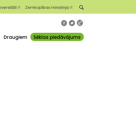
iversitāti
Zemkopības ministrija
Draugiem
Sēklas piedāvājums