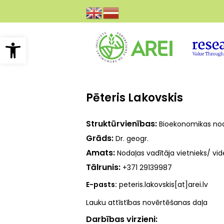
Pārlekt
uz
galveno
saturu
Open toolbar
Pēteris Lakovskis
Struktūrvienības
Bioekonomikas no
Grāds
Dr. geogr.
Amats
Nodaļas vadītāja vietnieks/ vi
Tālrunis
+371 29139987
E-pasts:
peteris.lakovskis[at]arei.lv
Lauku attīstības novērtēšanas daļa
Darbības virzieni