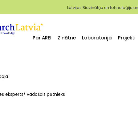
Latvijas Biozinātņu un tehnoloģiju un
Par AREI
Zinātne
Laboratorija
Projekti
daļa
des eksperts/ vadošais pētnieks