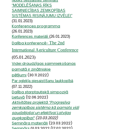
Notiks tiešsaistes seminārs
“MODELĒŠANAS RĪKS
SAIMNIECĪBAS ZEMKOPĪBAS
SISTĒMAS RISINĀJUMU IZVĒLEI”
(31.01.2023)
Konferences programma
(26.01.2023)
Konferences materiāli
(26.01.2023)
Dalība konferencē-
The 2nd
International Agriculture Conference
(05.01.2023)
Videi draudzīgas saimniekošanas
pamatā ir zinātniskie
pētījumi
(30.11.2022)
Par oglekļa piesaistīšanu laukkopībā
(07.11.2022)
Dalība starptautiskā simpozijā
Lietuvā
(12.06.2022)
Aktivitātes projektā “Progresīva
zemkopības sistēma kā pamats vidi
saudzējošai un efektīvai Latvijas
augkopībai”
(23.03.2022)
Semināra materiāli
(23.03.2022)
Seminārs
01.03.2022 (17.02.2022)