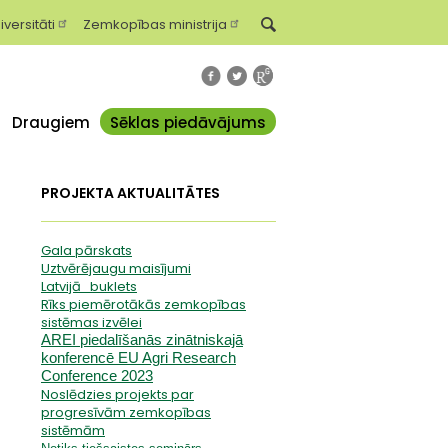
iversitāti
Zemkopības ministrija
Draugiem
Sēklas piedāvājums
n
PROJEKTA AKTUALITĀTES
Gala pārskats
Uztvērējaugu maisījumi
Latvijā_buklets
Rīks piemērotākās zemkopības
sistēmas izvēlei
AREI piedalīšanās zinātniskajā
konferencē
EU Agri Research
Conference 2023
Noslēdzies projekts par
progresīvām zemkopības
sistēmām