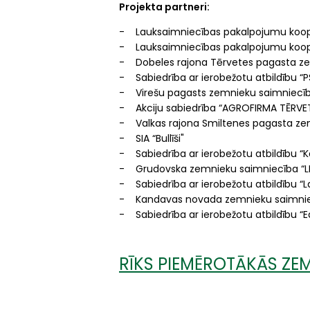
Projekta partneri:
- Lauksaimniecības pakalpojumu koope
- Lauksaimniecības pakalpojumu koope
- Dobeles rajona Tērvetes pagasta ze
- Sabiedrība ar ierobežotu atbildību “P
- Virešu pagasts zemnieku saimniecīb
- Akciju sabiedrība “AGROFIRMA TĒRVE
- Valkas rajona Smiltenes pagasta ze
- SIA “Bullīši"
- Sabiedrība ar ierobežotu atbildību “Ka
- Grudovska zemnieku saimniecība “LI
- Sabiedrība ar ierobežotu atbildību “La
- Kandavas novada zemnieku saimniec
- Sabiedrība ar ierobežotu atbildību “
RĪKS PIEMĒROTĀKĀS ZEM