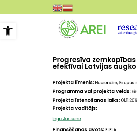
Pārlekt
uz
galveno
saturu
Open toolbar
Progresīva zemkopības 
efektīvai Latvijas augko
Projekta līmenis
Nacionālie, Eiropas 
Programma vai projekta veids
Ei
Projekta īstenošanas laiks
01.11.20
Projekta vadītājs
Inga Jansone
Finansēšanas avots
ELFLA