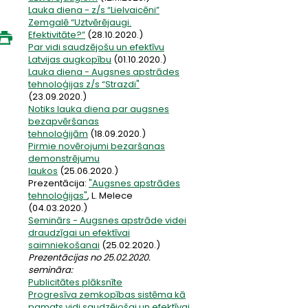
Lauka diena - z/s “Lielvaicēni”
Zemgalē “Uztvērējaugi.
Efektivitāte?”
(28.10.2020.)
Par vidi saudzējošu un efektīvu
Latvijas augkopību
(01.10.2020.)
Lauka diena - Augsnes apstrādes
tehnoloģijas z/s “Strazdi"
(23.09.2020.)
Notiks lauka diena par augsnes
bezapvēršanas
tehnoloģijām
(18.09.2020.)
Pirmie novērojumi bezaršanas
demonstrējumu
laukos
(25.06.2020.)
Prezentācija:
"Augsnes apstrādes
tehnoloģijas"
, L. Melece
(04.03.2020.)
Seminārs - Augsnes apstrāde videi
draudzīgai un efektīvai
saimniekošanai
(25.02.2020.)
Prezentācijas no 25.02.2020.
semināra:
Publicitātes plāksnīte
Progresīva zemkopības sistēma kā
pamats vidi saudzējošai un efektīvai