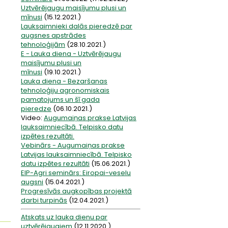
Uztvērējaugu maisījumu plusi un
mīnusi
(15.12.2021.)
Lauksaimnieki dalās pieredzē par
augsnes apstrādes
tehnoloģijām
(28.10.2021.)
E - Lauka diena - Uztvērējaugu
maisījumu plusi un
mīnusi
(19.10.2021.)
Lauka diena - Bezaršanas
tehnoloģiju agronomiskais
pamatojums un šī gada
pieredze
(06.10.2021.)
Video:
Augumaiņas prakse Latvijas
lauksaimniecībā. Telpisko datu
izpētes rezultāti.
Vebinārs - Augumaiņas prakse
Latvijas lauksaimniecībā. Telpisko
datu izpētes rezultāti
(15.06.2021.)
EIP-Agri seminārs: Eiropai-veselu
augsni
(15.04.2021.)
Progresīvās augkopības projektā
darbi turpinās
(12.04.2021.)
Atskats uz lauka dienu par
uztvērējaugiem
(12.11.2020.)