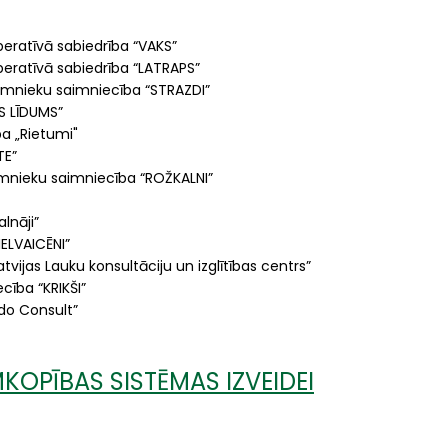
ratīvā sabiedrība “VAKS”
ratīvā sabiedrība “LATRAPS”
mnieku saimniecība “STRAZDI”
S LĪDUMS”
a „Rietumi"
TE”
mnieku saimniecība “ROŽKALNI”
lnāji”
ELVAICĒNI”
tvijas Lauku konsultāciju un izglītības centrs”
ība “KRIKŠI”
Edo Consult”
KOPĪBAS SISTĒMAS IZVEIDEI