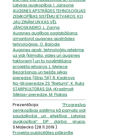
Latvijas augkopībai, I. Jansone
AUGSNES APSTRĀDES TEHNOLOĢIJAS
ZEMKOPĪBAS SISTĒMU IETVAROS: KO
JAU ZINĀM UN KAS VĒL
JĀNOSKAIDRO, L. Zariņa
Augsnes auglības saglabāšana,
izmantojot augsnes apstrādes
tehnoloģijas, O. Balodis
Augsnes apstr. tehnoloģiju ietekme
uz vidi (klimata, vides un augsnes
faktoriem) un to novērtēšana
projekta ietvaros, L. Melece
Bezaršanas un tiešās sējas
pieredze (Strip Till), R. Kadirovs
No-till pieredze ZS “Rietumi”, K. Ruks
STARPKULTŪRAS SIA «Krastmaļi
Sēklas» pieredze, M. Flaksis
Prezentācija:
“Progresīva
zemkopības sistēma kā pamats vidi
saudzējošai un efektīvai Latvijas
augkopībai” EIP darba grupa
,
S.Maļecka (28.11.2019.)
Projekta publicitātes plāksnīte