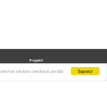
Projekti
Sapratu!
iekrītiet sīkdatņu lietošanai portālā