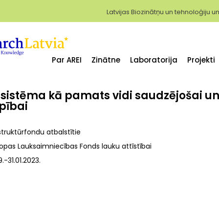
Latvijas Biozinātņu un tehnoloģiju un
Par AREI
Zinātne
Laboratorija
Projekti
sistēma kā pamats vidi saudzējošai u
pībai
struktūrfondu atbalstītie
ropas Lauksaimniecības Fonds lauku attīstībai
19.-31.01.2023.