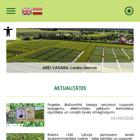
Pārlekt
uz
galveno
saturu
Open toolbar
AREI VASARA. Lauku dienas.
AKTUALITĀTES
Projekta BioFromPot trešajā ceturksnī turpināti
bioaģentu efektivitātes pētījumi kontrolētos
apstākļos un uzsākti lauka izmēģinājumi
04/08/2026
Raksts LSM :Latvijā pamazām ienāk
lauksaimniecības lupīna - laba pārtikai un augsnei