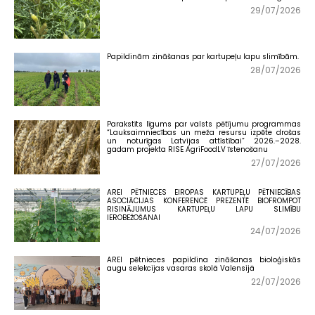
29/07/2026
Papildinām zināšanas par kartupeļu lapu slimībām.
28/07/2026
Parakstīts līgums par valsts pētījumu programmas
“Lauksaimniecības un meža resursu izpēte drošas
un noturīgas Latvijas attīstībai” 2026.–2028.
gadam projekta RISE AgriFoodLV īstenošanu
27/07/2026
AREI PĒTNIECES EIROPAS KARTUPEĻU PĒTNIECĪBAS
ASOCIĀCIJAS KONFERENCĒ PREZENTĒ BIOFROMPOT
RISINĀJUMUS KARTUPEĻU LAPU SLIMĪBU
IEROBEŽOŠANAI
24/07/2026
AREI pētnieces papildina zināšanas bioloģiskās
augu selekcijas vasaras skolā Valensijā
22/07/2026