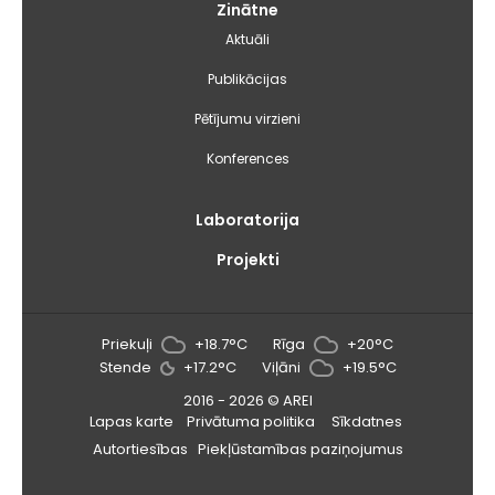
Zinātne
Aktuāli
Publikācijas
Pētījumu virzieni
Konferences
Laboratorija
Projekti
Priekuļi
+18.7°C
Rīga
+20°C
Stende
+17.2°C
Viļāni
+19.5°C
2016 - 2026 © AREI
Lapas karte
Privātuma politika
Sīkdatnes
Autortiesības
Piekļūstamības paziņojumus