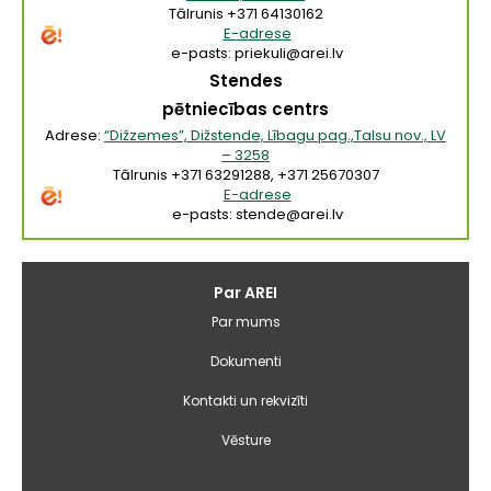
Tālrunis +371 64130162
E-adrese
e-pasts: priekuli@arei.lv
Stendes
pētniecības centrs
Adrese:
“Dižzemes”, Dižstende, Lībagu pag.,Talsu nov., LV
– 3258
Tālrunis +371 63291288, +371 25670307
E-adrese
e-pasts: stende@arei.lv
Galvenā
Par AREI
izvēlne
Par mums
Dokumenti
Kontakti un rekvizīti
Vēsture