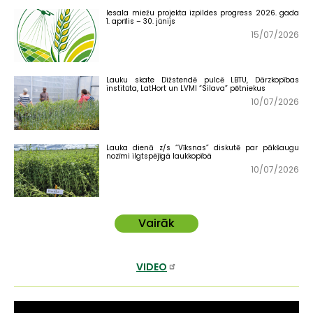
Iesala miežu projekta izpildes progress 2026. gada
1. aprīlis – 30. jūnijs
15/07/2026
Lauku skate Dižstendē pulcē LBTU, Dārzkopības
institūta, LatHort un LVMI “Silava” pētniekus
10/07/2026
Lauka dienā z/s “Vīksnas” diskutē par pākšaugu
nozīmi ilgtspējīgā laukkopībā
10/07/2026
Vairāk
VIDEO