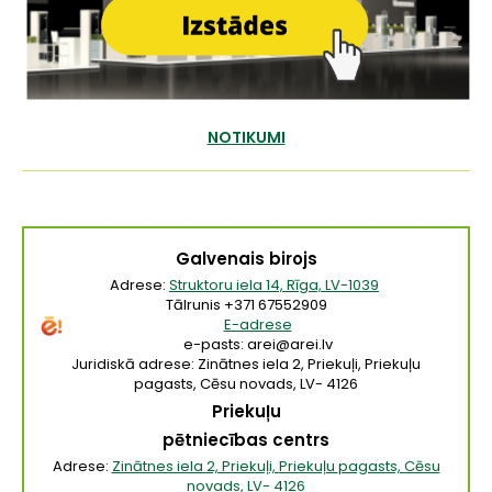
NOTIKUMI
Galvenais birojs
Adrese:
Struktoru iela 14, Rīga, LV-1039
Tālrunis +371 67552909
E-adrese
e-pasts: arei@arei.lv
Juridiskā adrese: Zinātnes iela 2, Priekuļi, Priekuļu
pagasts, Cēsu novads, LV- 4126
Priekuļu
pētniecības centrs
Adrese:
Zinātnes iela 2, Priekuļi,
Priekuļu
pagasts, Cēsu
novads, LV- 4126