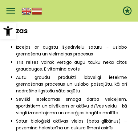
Pārlekt
uz
galveno
saturu
Open toolbar
Auzas
Izceļas ar augstu šķiedrvielu saturu - uzlabo
gremošanu un vielmaiņas procesus
Trīs reizes vairāk vērtīgo augu tauku nekā citos
graudaugos, E vitamīna avots
Auzu graudu produkti labvēlīgi ietekmē
gremošanas procesus un uzlabo pašsajūtu, kā arī
nodrošina ilgstošu sāta sajūtu
Sevišķi ieteicamas smaga darba veicējiem,
sportistiem un cilvēkiem ar aktīvu dzīves veidu - kā
viegli izmantojama un enerģijas bagāta maltīte
Satur bioloģiski aktīvas vielas (beta-glikānus) –
pazemina holesterīna un cukura līmeni asinīs