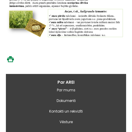
Galvenā
Par AREI
izvēlne
Par mums
Dokumenti
Kontakti un rekvizīti
Vēsture