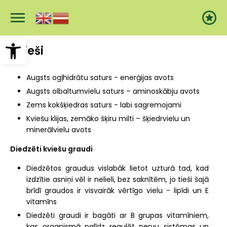
Pārlekt
uz
galveno
saturu
Open toolbar
Kvieši
Augsts ogļhidrātu saturs - enerģijas avots
Augsts olbaltumvielu saturs – aminoskābju avots
Zems kokšķiedras saturs - labi sagremojami
Kviešu klijas, zemāko šķiru milti – šķiedrvielu un
minerālvielu avots
Diedzēti kviešu graudi
Diedzētos graudus vislabāk lietot uzturā tad, kad
izdzītie asniņi vēl ir nelieli, bez saknītēm, jo tieši šajā
brīdī graudos ir visvairāk vērtīgo vielu - lipīdi un E
vitamīns
Diedzēti graudi ir bagāti ar B grupas vitamīniem,
kas organismā palīdz regulēt nervu sistēmas un