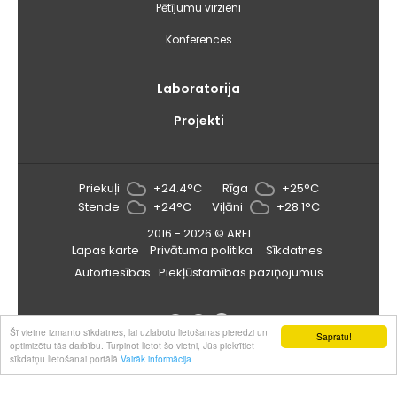
Pētījumu virzieni
Konferences
Laboratorija
Projekti
Priekuļi
+24.4°C
Rīga
+25°C
Stende
+24°C
Viļāni
+28.1°C
2016 - 2026 © AREI
Lapas karte
Privātuma politika
Sīkdatnes
Autortiesības
Piekļūstamības paziņojumus
Šī vietne izmanto sīkdatnes, lai uzlabotu lietošanas pieredzi un
Sapratu!
optimizētu tās darbību. Turpinot lietot šo vietni, Jūs piekrītiet
sīkdatņu lietošanai portālā
Vairāk informācija