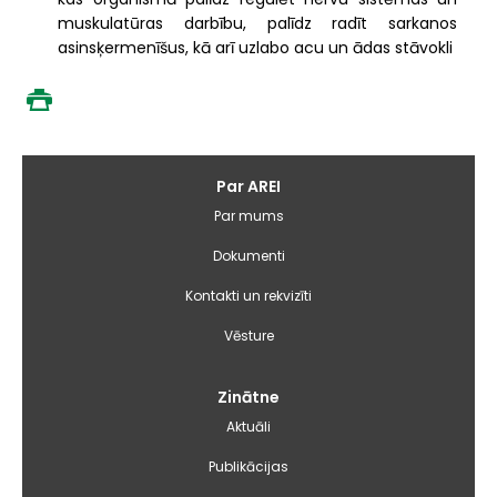
muskulatūras darbību, palīdz radīt sarkanos
asinsķermenīšus, kā arī uzlabo acu un ādas stāvokli
Galvenā
Par AREI
izvēlne
Par mums
Dokumenti
Kontakti un rekvizīti
Vēsture
Zinātne
Aktuāli
Publikācijas