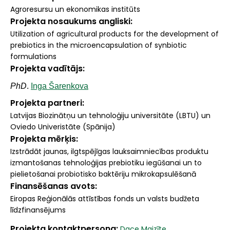
Agroresursu un ekonomikas institūts
Projekta nosaukums angliski
Utilization of agricultural products for the development of
prebiotics in the microencapsulation of synbiotic
formulations
Projekta vadītājs
PhD
.
Inga Šarenkova
Projekta partneri
Latvijas Biozinātņu un tehnoloģiju universitāte (LBTU) un
Oviedo Univeristāte (Spānija)
Projekta mērķis
Izstrādāt jaunas, ilgtspējīgas lauksaimniecības produktu
izmantošanas tehnoloģijas prebiotiku iegūšanai un to
pielietošanai probiotisko baktēriju mikrokapsulēšanā
Finansēšanas avots
Eiropas Reģionālās attīstības fonds un valsts budžeta
līdzfinansējums
Projekta kontaktpersona
Dace Maizīte