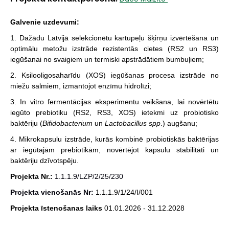
Galvenie uzdevumi:
1. Dažādu Latvijā selekcionētu kartupeļu šķirņu izvērtēšana un
optimālu metožu izstrāde rezistentās cietes (RS2 un RS3)
iegūšanai no svaigiem un termiski apstrādātiem bumbuļiem;
2. Ksilooligosaharīdu (XOS) iegūšanas procesa izstrāde no
miežu salmiem, izmantojot enzīmu hidrolīzi;
3. In vitro fermentācijas eksperimentu veikšana, lai novērtētu
iegūto prebiotiku (RS2, RS3, XOS) ietekmi uz probiotisko
baktēriju (
Bifidobacterium
un
Lactobacillus spp
.) augšanu;
4. Mikrokapsulu izstrāde, kurās kombinē probiotiskās baktērijas
ar iegūtajām prebiotikām, novērtējot kapsulu stabilitāti un
baktēriju dzīvotspēju.
Projekta Nr.:
1.1.1.9/LZP/2/25/230
Projekta vienošanās Nr:
1.1.1.9/1/24/I/001
Projekta īstenošanas laiks
01.01.2026 - 31.12.2028