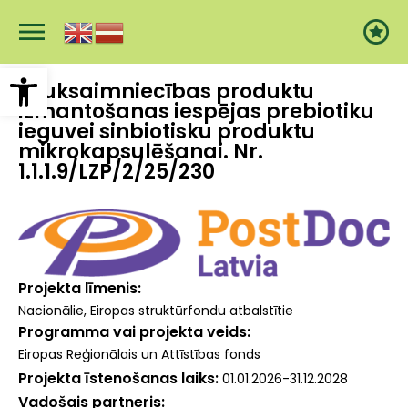
Pārlekt
uz
galveno
saturu
Open toolbar
Lauksaimniecības produktu
izmantošanas iespējas prebiotiku
ieguvei sinbiotisku produktu
mikrokapsulēšanai. Nr.
1.1.1.9/LZP/2/25/230
Projekta līmenis
Nacionālie, Eiropas struktūrfondu atbalstītie
Programma vai projekta veids
Eiropas Reģionālais un Attīstības fonds
Projekta īstenošanas laiks
01.01.2026-31.12.2028
Vadošais partneris