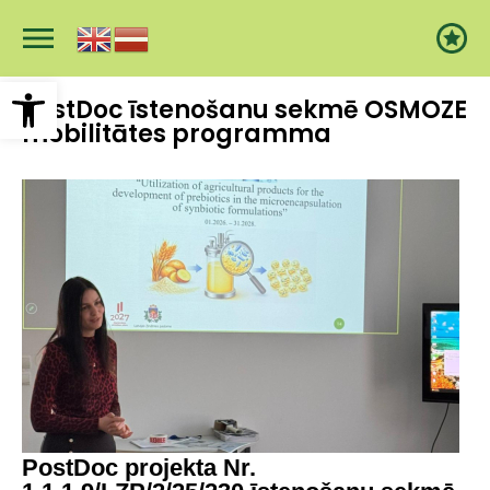
Pārlekt
uz
galveno
saturu
Open toolbar
PostDoc īstenošanu sekmē OSMOZE
mobilitātes programma
PostDoc projekta Nr.