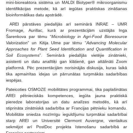
mini-bioreaktora sistēma un MALDI Biotyper® mikroorganismu
identifikācijas metode, kā arī iegūtas praktiskas zināšanas
bioinformātikas datu apstrādē.
AREI pārstāves piedalījās arī seminārā INRAE – UMR
Fromage, Aurillac, kurā ar prezentācijām uzstājās Inga
Šarenkova par tēmu “
Microbiology in Agri-Food Bioresource
Valorization
” un Kitija Ulme par tēmu “
Advancing Molecular
Approaches for Plant Seed Identification and Quantification in
Soil Ecosystems
”. Seminārā piedalījās vietējie zinātnieki,
asistenti un datu analītiķi gan klātienē, gan attālināti Zoom
platformā. Pēc prezentācijām norisinājās diskusija, kuras laikā
tika apmainītas idejas un pārrunātas turpmākās sadarbības
iespējas.
Pateicoties OSMOZE mobilitātes programmai, tika paplašinātas
AREI pētnieciskās kompetences, iegūta jauna praktiskā
pieredze laboratorijas un datu analīzes metodēs, kā arī
stiprināta zinātniskā sadarbība ar Francijas pētnieku komandu.
Mobilitāte sniedza nozīmīgu ieguldījumu turpmākai sadarbībai
starp AREI un Université Clermont Auvergne, vienlaikus
sekmējot arī PostDoc projekta īstenošanu sadarbībā ar