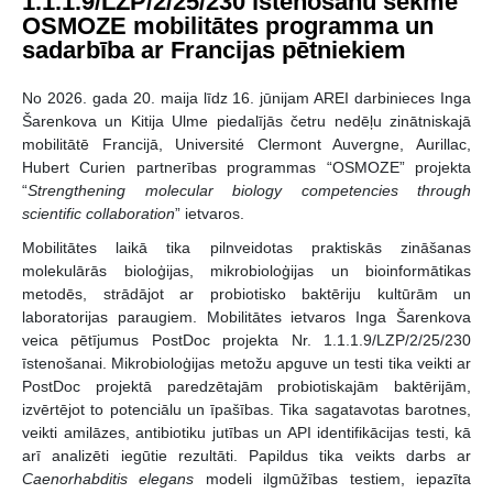
1.1.1.9/LZP/2/25/230 īstenošanu sekmē
OSMOZE mobilitātes programma un
sadarbība ar Francijas pētniekiem
No 2026. gada 20. maija līdz 16. jūnijam AREI darbinieces Inga
Šarenkova un Kitija Ulme piedalījās četru nedēļu zinātniskajā
mobilitātē Francijā, Université Clermont Auvergne, Aurillac,
Hubert Curien partnerības programmas “OSMOZE” projekta
“
Strengthening molecular biology competencies through
scientific collaboration
” ietvaros.
Mobilitātes laikā tika pilnveidotas praktiskās zināšanas
molekulārās bioloģijas, mikrobioloģijas un bioinformātikas
metodēs, strādājot ar probiotisko baktēriju kultūrām un
laboratorijas paraugiem. Mobilitātes ietvaros Inga Šarenkova
veica pētījumus PostDoc projekta Nr. 1.1.1.9/LZP/2/25/230
īstenošanai. Mikrobioloģijas metožu apguve un testi tika veikti ar
PostDoc projektā paredzētajām probiotiskajām baktērijām,
izvērtējot to potenciālu un īpašības. Tika sagatavotas barotnes,
veikti amilāzes, antibiotiku jutības un API identifikācijas testi, kā
arī analizēti iegūtie rezultāti. Papildus tika veikts darbs ar
Caenorhabditis elegans
modeli ilgmūžības testiem, iepazīta