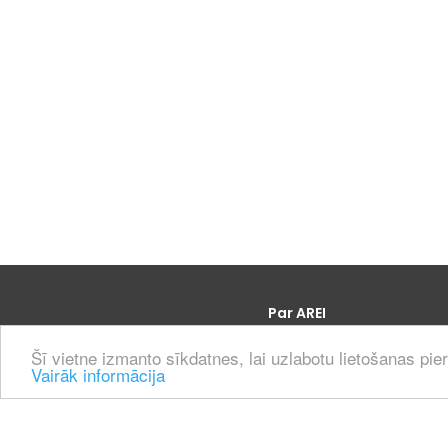
Galvenā
Par AREI
izvēlne
Par mums
Šī vietne izmanto sīkdatnes, lai uzlabotu lietošanas piere
Dokumenti
Vairāk informācija
Kontakti un rekvizīti
Vēsture