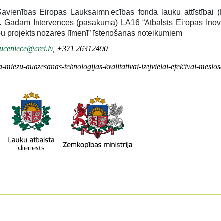
Savienības Eiropas Lauksaimniecības fonda lauku attīstībai
27. Gadam Intervences (pasākuma) LA16 “Atbalsts Eiropas Inovā
upu projekts nozares līmenī” īstenošanas noteikumiem
muceniece@arei.lv
, +371 26312490
la-miezu-audzesanas-tehnologijas-kvalitativai-izejvielai-efektivai-meslo