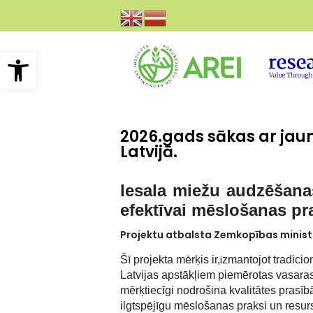
Pārlekt
uz
galveno
saturu
Open toolbar
2026.gads sākas ar jaun
Latvijā.
Iesala miežu audzēšanas 
efektīvai mēslošanas pra
Projektu atbalsta Zemkopības ministr
i
Šī projekta mērķis ir,
zmantojot tradicio
Latvijas apstākļiem piemērotas vasara
mērķtiecīgi nodrošina kvalitātes prasīb
ilgtspējīgu mēslošanas praksi un resurs