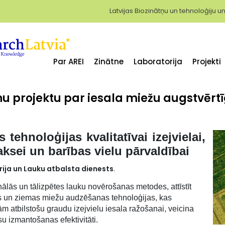
Latvijas Biozinātņu un tehnoloģiju un
Par AREI
Zinātne
Laboratorija
Projekti
u projektu par iesala miežu augstvērtī
tehnoloģijas kvalitatīvai izejvielai,
ksei un barības vielu pārvaldībai
ija un Lauku atbalsta dienests
.
nālās un tālizpētes lauku novērošanas metodes, attīstīt
s un ziemas miežu audzēšanas tehnoloģijas, kas
ām atbilstošu graudu izejvielu iesala ražošanai, veicina
u izmantošanas efektivitāti.