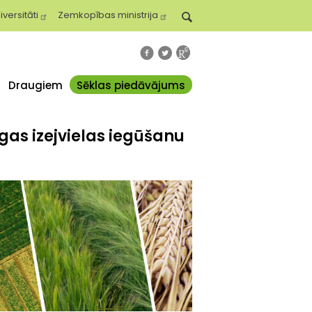
iversitāti
Zemkopības ministrija
Draugiem
Sēklas piedāvājums
gas izejvielas iegūšanu