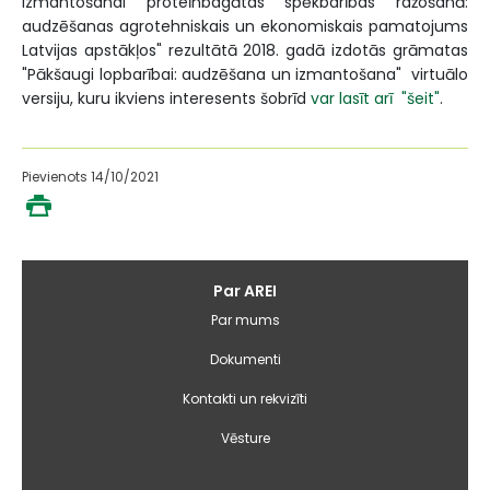
izmantošanai proteīnbagātas spēkbarības ražošanā:
audzēšanas agrotehniskais un ekonomiskais pamatojums
Latvijas apstākļos" rezultātā 2018. gadā izdotās grāmatas
"Pākšaugi lopbarībai: audzēšana un izmantošana" virtuālo
versiju, kuru ikviens interesents šobrīd
var lasīt arī "šeit"
.
Pievienots 14/10/2021
Galvenā
Par AREI
izvēlne
Par mums
Dokumenti
Kontakti un rekvizīti
Vēsture