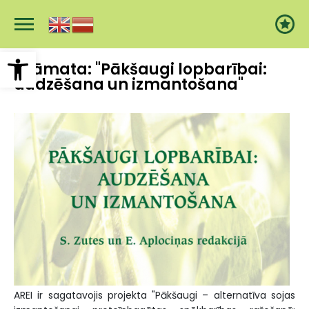
Pārlekt
uz
galveno
saturu
Open toolbar
Grāmata: "Pākšaugi lopbarībai:
audzēšana un izmantošana"
AREI ir sagatavojis projekta "Pākšaugi – alternatīva sojas