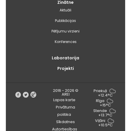
Zinātne
Aktuāli
Publikācijas
Pētījumu virzieni
Konferences
Laboratorija
Projekti
2016 - 2026 ©
Priekuļi
AREI
+12.4°C
Lapas karte
Rīga
+15°C
Privātuma
Stende
politika
+13.7°C
Viļāni
Sīkdatnes
+10.5°C
Autortiesības