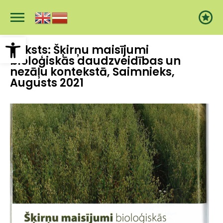
Pārlekt
uz
galveno
saturu
Open toolbar
Raksts: Šķirņu maisījumi
bioloģiskās daudzveidības un
nezāļu kontekstā, Saimnieks,
Augusts 2021