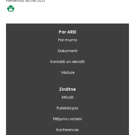
Pievienots 18/08/2021
Galvenā
Par AREI
izvēlne
Par mums
Dokumenti
Kontakti un rekvizīti
Vēsture
Zinātne
Aktuāli
Publikācijas
Pētījumu virzieni
Konferences