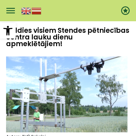
Pārlekt
uz
galveno
saturu
Open toolbar
Paldies visiem
Stendes
pētniecības
centra lauku dienu
apmeklētājiem!