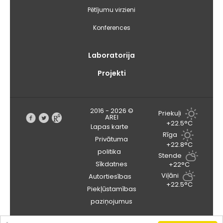
Pētījumu virzieni
Konferences
Laboratorija
Projekti
2016 - 2026 ©
Priekuļi
AREI
+22.5°C
Lapas karte
Rīga
Privātuma
+22.8°C
politika
Stende
Sīkdatnes
+22°C
Viļāni
Autortiesības
+22.5°C
Piekļūstamības
paziņojumus