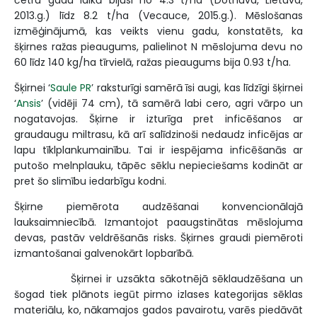
četru gadu laikā bijusi no 4.3 t/ha (Dotnuva, Lietuva,
2013.g.) līdz 8.2 t/ha (Vecauce, 2015.g.). Mēslošanas
izmēģinājumā, kas veikts vienu gadu, konstatēts, ka
šķirnes ražas pieaugums, palielinot N mēslojuma devu no
60 līdz 140 kg/ha tīrvielā, ražas pieaugums bija 0.93 t/ha.
Šķirnei ‘
Saule PR
’ raksturīgi samērā īsi augi, kas līdzīgi šķirnei
‘
Ansis
’ (vidēji 74 cm), tā samērā labi cero, agri vārpo un
nogatavojas. Šķirne ir izturīga pret inficēšanos ar
graudaugu miltrasu, kā arī salīdzinoši nedaudz inficējas ar
lapu tīklplankumainību. Tai ir iespējama inficēšanās ar
putošo melnplauku, tāpēc sēklu nepieciešams kodināt ar
pret šo slimību iedarbīgu kodni.
Šķirne piemērota audzēšanai konvencionālajā
lauksaimniecībā. Izmantojot paaugstinātas mēslojuma
devas, pastāv veldrēšanās risks. Šķirnes graudi piemēroti
izmantošanai galvenokārt lopbarībā.
Šķirnei ir uzsākta sākotnējā sēklaudzēšana un
šogad tiek plānots iegūt pirmo izlases kategorijas sēklas
materiālu, ko, nākamajos gados pavairotu, varēs piedāvāt