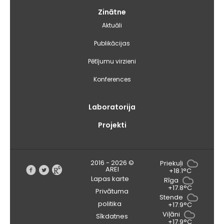
Zinātne
Aktuāli
Publikācijas
Pētījumu virzieni
Konferences
Laboratorija
Projekti
2016 - 2026 ©
Priekuļi
AREI
+18.1°C
Lapas karte
Rīga
+17.8°C
Privātuma
Stende
politika
+17.9°C
Viļāni
Sīkdatnes
+17.9°C