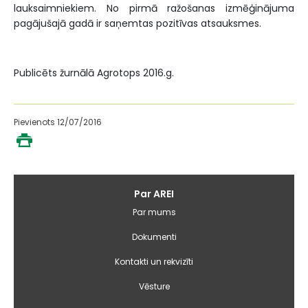
lauksaimniekiem. No pirmā ražošanas izmēģinājuma
pagājušajā gadā ir saņemtas pozitīvas atsauksmes.
Publicēts žurnālā Agrotops 2016.g.
Pievienots 12/07/2016
Galvenā
Par AREI
izvēlne
Par mums
Dokumenti
Kontakti un rekvizīti
Vēsture