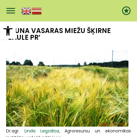
Pārlekt
uz
galveno
saturu
Open toolbar
JAUNA VASARAS MIEŽU ŠĶIRNE
‘SAULE PR’
Dr.agr.
Linda Legzdiņa
, Agroresursu un ekonomikas