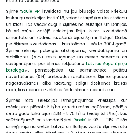
institūta vadošā pētniece
Šķirne ‘
Saule PR
’ izveidota nu jau bijušajā Valsts Priekuļu
laukaugu selekcijas institūtā, veicot starpšķirņu krustošanu
un izlasi. Tās vecāk augi ir šķirnes no Austrijas un Dānijas,
kā arī mūsu vietējā selekcijas līnija, kuras izveidošanā
izmantota arī kādreiz ražošanā bijusī šķirne ‘Balga’. Darbs
pie šķirnes izveidošanas - krustošana - sākta 2004.gadā.
Šķirnei sekmīgi pabeigts atšķirīguma, viendabīguma un
stabilitātes (AVS) tests Igaunijā un nesen saņemts arī
apstiprinājums par šķirnes iekļaušanu
Latvijas Augu šķirņu
katalogā
, pamatojoties uz saimniecisko īpašību
novērtēšanas (SĪN) pārbaudes rezultātiem. Šķirnei graudu
nogatavošanās laikā raksturīgi spilgti dzeltenas krāsas
akoti, kas rosināja izvēlēties šādu šķirnes nosaukumu.
Šķirnes raža selekcijas izmēģinājumos Priekuļos, kur
mēslojums plānots 5 t/ha graudu ražas iegūšanai, pēdējo
četru gadu laikā bijusi 4.18 – 5.75 t/ha (vidēji 5.1 t/ha), kas
salīdzinājumā ar standartšķirni ‘
Ansis
’ ir 96 – 111%. Citās
izmēģinājumu vietās Latvijā un Baltijas valstīs šķirnes raža