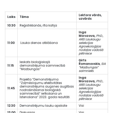
Lektora v
ā
rds,
Laiks
T
ē
ma
uzv
ā
rds
10:30
Reģistrēšanās, rīta kafija
Inga
Morozova,
PhD.,
AREI Laukaugu
11:00
Lauka dienas atklāšana
selekcijas
Agroekoloģijas
nodaļas vadošā
pētniece
Ģirts
Ieskats bioloģiskajā
Romanovskis
,
SIA
11:15
demonstrējuma saimniecībā
“Mazbungas”
“Mazbungas”
saimniek
s
Inga
Projekta “Demonstrējuma
Morozova,
PhD.,
“Zaļmēslojumu efektivitātes
AREI Laukaugu
demonstrējums augsnes auglības
11:45
selekcijas
nodrošināšanai bioloģiskā
Agroekoloģijas
saimniecībā” ierīkošana un
nodaļas vadošā
īstenošana” 2023. gada rezultāti
pētniece
12:30
Demonstrējumu lauku apskate
Visi
13:00
Diskusijas
Visi