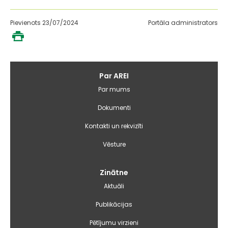
Pievienots 23/07/2024
Portāla administrators
Galvenā
Par AREI
izvēlne
Par mums
Dokumenti
Kontakti un rekvizīti
Vēsture
Zinātne
Aktuāli
Publikācijas
Pētījumu virzieni