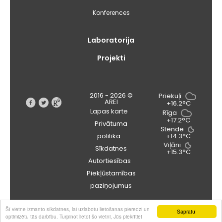
Konferences
Laboratorija
Projekti
2016 - 2026 ©
Priekuļi
AREI
+16.2°C
Lapas karte
Rīga
+17.2°C
Privātuma
Stende
+14.3°C
politika
Viļāni
Sīkdatnes
+15.3°C
Autortiesības
Piekļūstamības
paziņojumus
Šī vietne izmanto sīkdatnes, lai uzlabotu lietošanas pieredzi un
Sapratu!
optimizētu tās darbību. Turpinot lietot šo vietni, Jūs piekrītiet