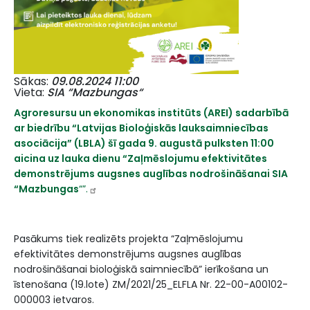
Sākas
09.08.2024 11:00
Vieta
SIA “Mazbungas“
Agroresursu un ekonomikas institūts (AREI) sadarbībā
ar biedrību “Latvijas Bioloģiskās lauksaimniecības
asociācija” (LBLA) šī gada 9. augustā pulksten 11:00
aicina uz lauka dienu “Zaļmēslojumu efektivitātes
demonstrējums augsnes auglības nodrošināšanai SIA
“Mazbungas
“”.
Pasākums tiek realizēts projekta “Zaļmēslojumu
efektivitātes demonstrējums augsnes auglības
nodrošināšanai bioloģiskā saimniecībā” ierīkošana un
īstenošana (19.lote) ZM/2021/25_ELFLA Nr. 22-00-A00102-
000003 ietvaros.