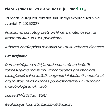
Pieteikšanās lauka dienai līdz 8. jūlijam
ŠEIT
!
Ja rodas jautājumi, rakstiet ziņu info@ekoprodukti.lv vai
zvaniet T. 20262027!
Pasākumā tiks fotografēts un filmēts, materiāli var tikt
izmantoti AREI un LBLA publicitātei
.
Atbalsta Zemkopības ministrija un Lauku atbalsta dienests.
Par projektu
Demonstrējuma mērķis: nodemonstrēt un izvērtēt
zaļmēslojuma maisījumu izmantošanas priekšrocības
bioloģiskajā saimniecībās augsnes ielabošanā, nodrošinot
organiskās vielas bilances paaugstināšanu un uzlabojot
mikrobioloģisko aktivitāti
19.lote ZM/2021/25_ELFLA
Realizācijas laiks: 21.03.2022.-30.09.2025