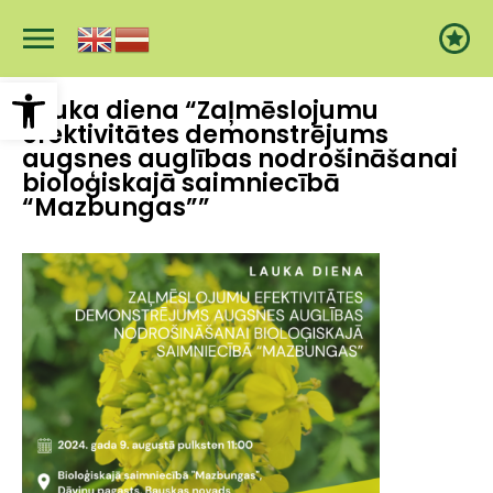
Pārlekt
uz
galveno
saturu
Open toolbar
Lauka diena “Zaļmēslojumu
efektivitātes demonstrējums
augsnes auglības nodrošināšanai
bioloģiskajā saimniecībā
“Mazbungas””