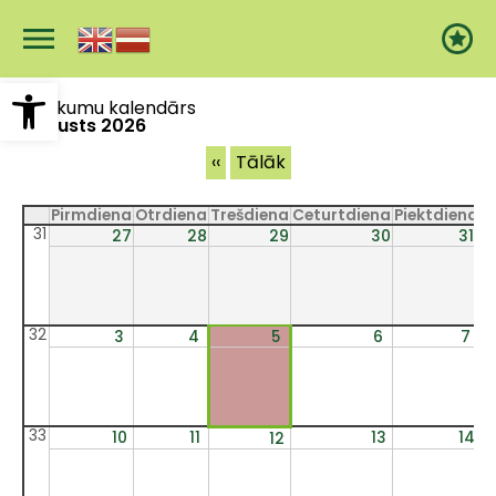
Pārlekt
uz
galveno
saturu
Open toolbar
Notikumu kalendārs
Augusts 2026
Pagination
‹‹
Tālāk
Pirmdiena
Otrdiena
Trešdiena
Ceturtdiena
Piektdiena
S
31
27
28
29
30
31
32
3
4
5
6
7
33
10
11
13
14
12