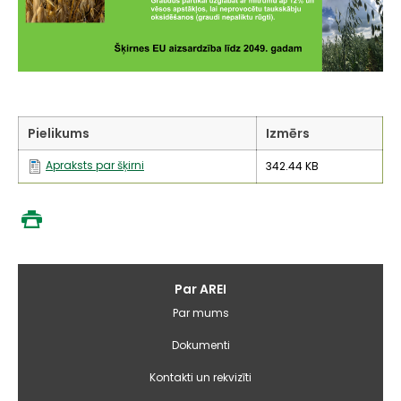
Pielikums
Izmērs
Apraksts par šķirni
342.44 KB
Galvenā
Par AREI
izvēlne
Par mums
Dokumenti
Kontakti un rekvizīti