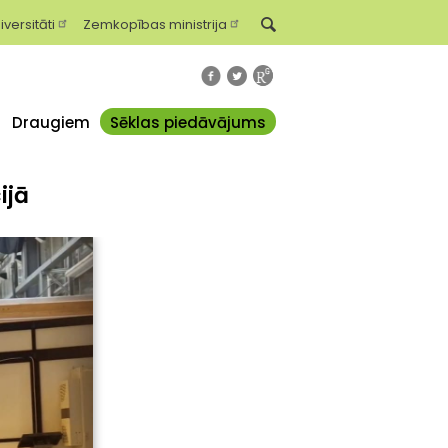
iversitāti
Zemkopības ministrija
Draugiem
Sēklas piedāvājums
ijā